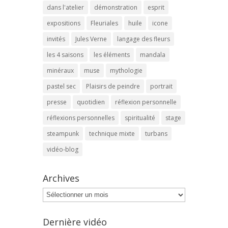
dans l'atelier
démonstration
esprit
expositions
Fleuriales
huile
icone
invités
Jules Verne
langage des fleurs
les 4 saisons
les éléments
mandala
minéraux
muse
mythologie
pastel sec
Plaisirs de peindre
portrait
presse
quotidien
réflexion personnelle
réflexions personnelles
spiritualité
stage
steampunk
technique mixte
turbans
vidéo-blog
Archives
Archives
Dernière vidéo